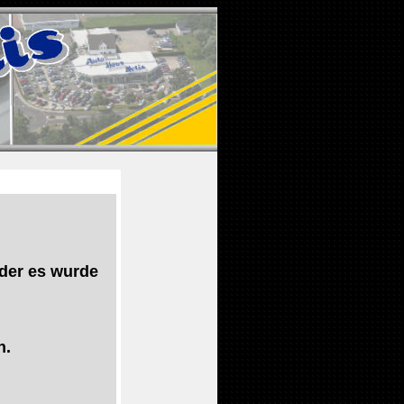
oder es wurde
n.