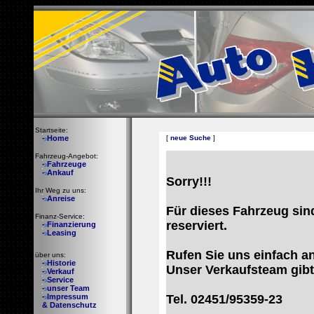
Startseite:
- Home
[
neue Suche
]
Fahrzeug-Angebot:
- Fahrzeuge
- Ankauf
Sorry!!!
Ihr Weg zu uns
:
- Anreise
Für dieses Fahrzeug sin
Finanz-Service
:
reserviert.
- Finanzierung
- Leasing
Rufen Sie uns einfach an
ü
ber uns:
- Historie
Unser Verkaufsteam gibt
- Verkauf
- Service
- unser Team
- Impressum
Tel. 02451/95359-23
& Datenschutz